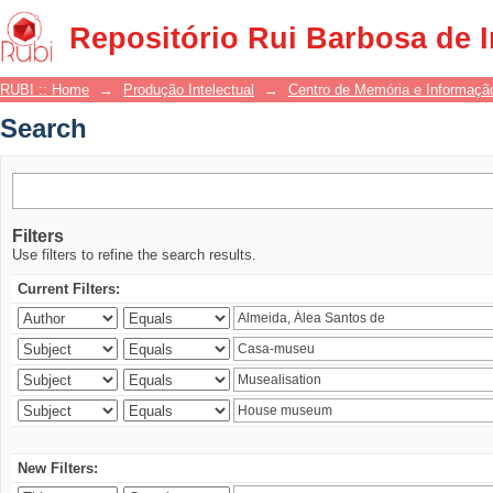
Search
Repositório Rui Barbosa de 
RUBI :: Home
→
Produção Intelectual
→
Centro de Memória e Informaçã
Search
Filters
Use filters to refine the search results.
Current Filters:
New Filters: