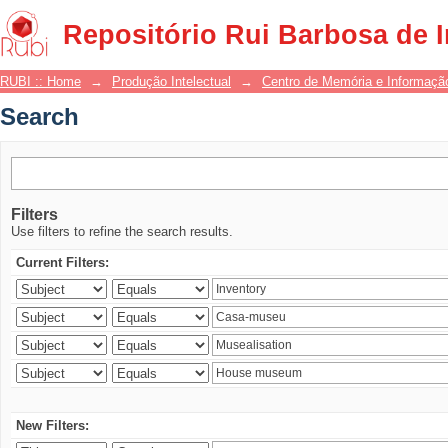
Search
Repositório Rui Barbosa de 
RUBI :: Home
→
Produção Intelectual
→
Centro de Memória e Informaçã
Search
Filters
Use filters to refine the search results.
Current Filters:
New Filters: