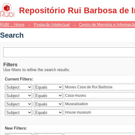
Search
Repositório Rui Barbosa de 
RUBI :: Home
→
Produção Intelectual
→
Centro de Memória e Informaçã
Search
Filters
Use filters to refine the search results.
Current Filters:
New Filters: