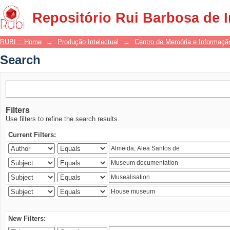
Search
Repositório Rui Barbosa de 
RUBI :: Home
→
Produção Intelectual
→
Centro de Memória e Informaçã
Search
Filters
Use filters to refine the search results.
Current Filters:
New Filters: