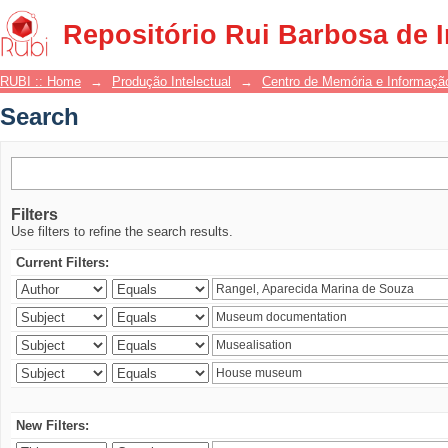
Search
Repositório Rui Barbosa de 
RUBI :: Home
→
Produção Intelectual
→
Centro de Memória e Informaçã
Search
Filters
Use filters to refine the search results.
Current Filters:
New Filters: