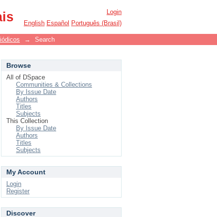
Login
ais
English
Español
Português (Brasil)
iódicos
→
Search
Browse
All of DSpace
Communities & Collections
By Issue Date
Authors
Titles
Subjects
This Collection
By Issue Date
Authors
Titles
Subjects
My Account
Login
Register
Discover