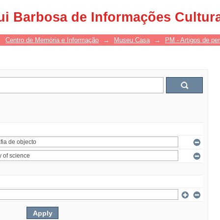
ui Barbosa de Informações Cultur
→
Centro de Memória e Informação
→
Museu Casa
→
PM - Artigos de per