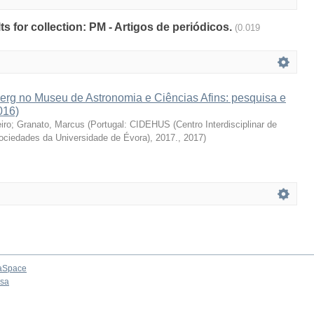
lts for collection: PM - Artigos de periódicos.
(0.019
erg no Museu de Astronomia e Ciências Afins: pesquisa e
016)
iro
;
Granato, Marcus
(
Portugal: CIDEHUS (Centro Interdisciplinar de
Sociedades da Universidade de Évora), 2017.
,
2017
)
aSpace
osa