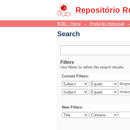
Search
Repositório R
RUBI :: Home
→
Produção Intelectual
Search
Filters
Use filters to refine the search results.
Current Filters:
New Filters: