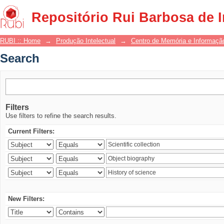
Search
Repositório Rui Barbosa de 
RUBI :: Home
→
Produção Intelectual
→
Centro de Memória e Informaçã
Search
Filters
Use filters to refine the search results.
Current Filters:
New Filters: