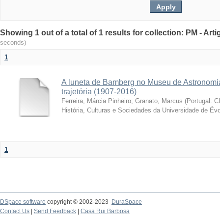
Showing 1 out of a total of 1 results for collection: PM - Ar
seconds)
1
A luneta de Bamberg no Museu de Astronomia
trajetória (1907-2016)
Ferreira, Márcia Pinheiro
;
Granato, Marcus
(
Portugal: C
História, Culturas e Sociedades da Universidade de Évo
1
DSpace software
copyright © 2002-2023
DuraSpace
Contact Us
|
Send Feedback
|
Casa Rui Barbosa