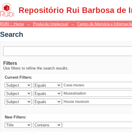
Search
Repositório Rui Barbosa de 
RUBI :: Home
→
Produção Intelectual
→
Centro de Memória e Informaçã
Search
Filters
Use filters to refine the search results.
Current Filters:
New Filters: