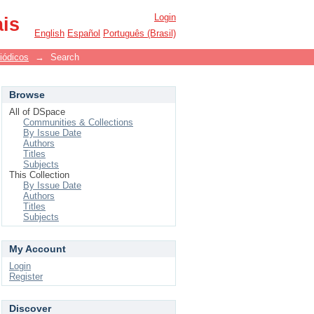
Login
ais
English
Español
Português (Brasil)
iódicos
→
Search
Browse
All of DSpace
Communities & Collections
By Issue Date
Authors
Titles
Subjects
This Collection
By Issue Date
Authors
Titles
Subjects
My Account
Login
Register
Discover