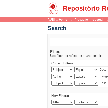
Search
Repositório R
RUBI :: Home
→
Produção Intelectual
Search
Filters
Use filters to refine the search results.
Current Filters:
New Filters: