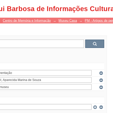
ui Barbosa de Informações Cultur
→
Centro de Memória e Informação
→
Museu Casa
→
PM - Artigos de per