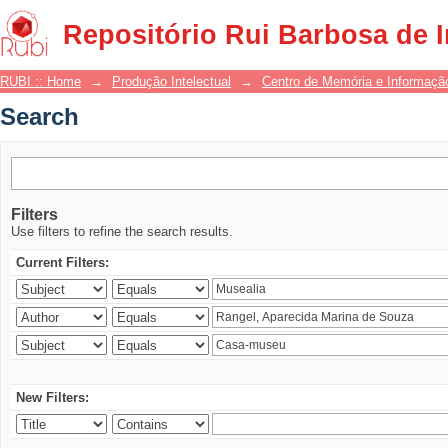
Search
Repositório Rui Barbosa de 
RUBI :: Home
→
Produção Intelectual
→
Centro de Memória e Informaçã
Search
Filters
Use filters to refine the search results.
Current Filters:
New Filters: