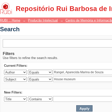
Search
Repositório Rui Barbosa de 
RUBI :: Home
→
Produção Intelectual
→
Centro de Memória e Informaçã
Search
Filters
Use filters to refine the search results.
Current Filters:
New Filters: