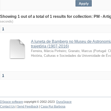
Showing 1 out of a total of 1 results for collection: PM - Ar
seconds)
1
A luneta de Bamberg no Museu de Astronomia
trajetória (1907-2016)
Ferreira, Márcia Pinheiro
;
Granato, Marcus
(
Portugal: C
História, Culturas e Sociedades da Universidade de Évo
1
DSpace software
copyright © 2002-2023
DuraSpace
Contact Us
|
Send Feedback
|
Casa Rui Barbosa