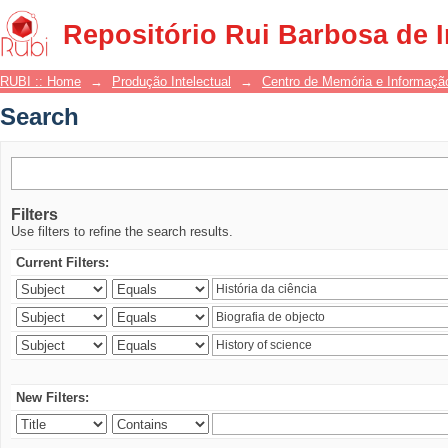
Search
Repositório Rui Barbosa de 
RUBI :: Home
→
Produção Intelectual
→
Centro de Memória e Informaçã
Search
Filters
Use filters to refine the search results.
Current Filters:
New Filters: