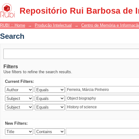
Search
Repositório Rui Barbosa de 
RUBI :: Home
→
Produção Intelectual
→
Centro de Memória e Informaçã
Search
Filters
Use filters to refine the search results.
Current Filters:
New Filters: