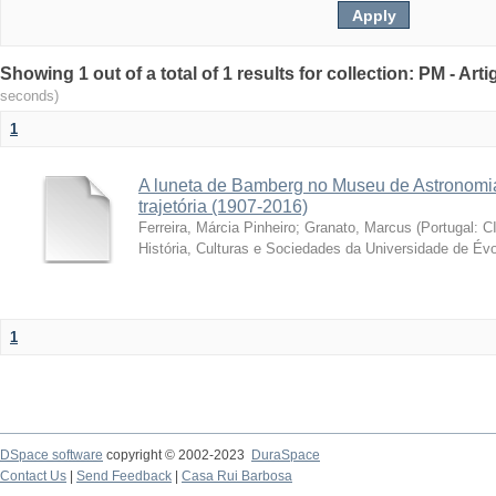
Showing 1 out of a total of 1 results for collection: PM - Ar
seconds)
1
A luneta de Bamberg no Museu de Astronomia
trajetória (1907-2016)
Ferreira, Márcia Pinheiro
;
Granato, Marcus
(
Portugal: C
História, Culturas e Sociedades da Universidade de Évo
1
DSpace software
copyright © 2002-2023
DuraSpace
Contact Us
|
Send Feedback
|
Casa Rui Barbosa