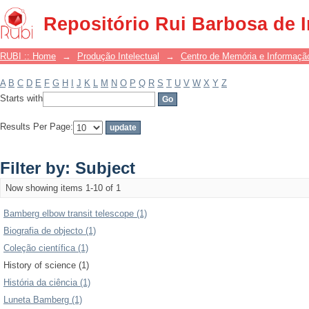
Filter by: Subject
Repositório Rui Barbosa de 
RUBI :: Home
→
Produção Intelectual
→
Centro de Memória e Informaçã
A
B
C
D
E
F
G
H
I
J
K
L
M
N
O
P
Q
R
S
T
U
V
W
X
Y
Z
Starts with
Results Per Page:
Filter by: Subject
Now showing items 1-10 of 1
Bamberg elbow transit telescope (1)
Biografia de objecto (1)
Coleção científica (1)
History of science (1)
História da ciência (1)
Luneta Bamberg (1)