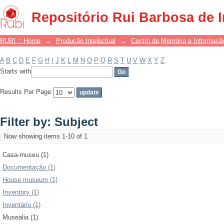
Filter by: Subject
Repositório Rui Barbosa de 
RUBI :: Home
→
Produção Intelectual
→
Centro de Memória e Informaçã
A
B
C
D
E
F
G
H
I
J
K
L
M
N
O
P
Q
R
S
T
U
V
W
X
Y
Z
Starts with
Results Per Page:
Filter by: Subject
Now showing items 1-10 of 1
Casa-museu (1)
Documentação (1)
House museum (1)
Inventory (1)
Inventário (1)
Musealia (1)