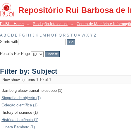
Filter by: Subject
Repositório Rui Barbosa de 
RUBI :: Home
→
Produção Intelectual
→
Centro de Memória e Informaçã
A
B
C
D
E
F
G
H
I
J
K
L
M
N
O
P
Q
R
S
T
U
V
W
X
Y
Z
Starts with
Results Per Page:
Filter by: Subject
Now showing items 1-10 of 1
Bamberg elbow transit telescope (1)
Biografia de objecto (1)
Coleção científica (1)
History of science (1)
História da ciência (1)
Luneta Bamberg (1)