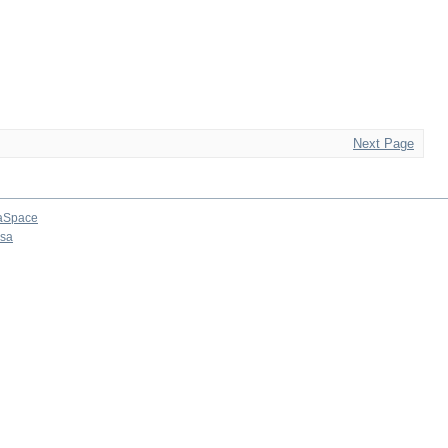
Next Page
aSpace
osa