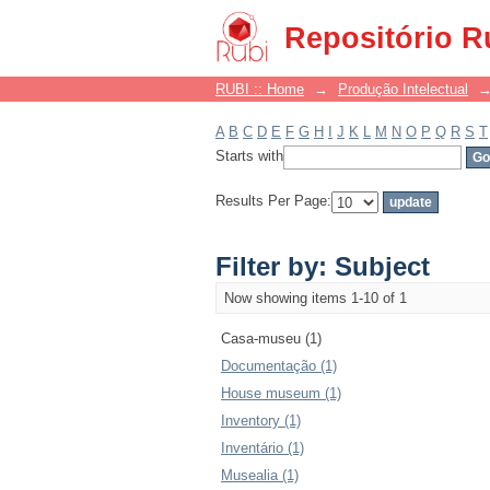
Filter by: Subject
Repositório R
RUBI :: Home
→
Produção Intelectual
A
B
C
D
E
F
G
H
I
J
K
L
M
N
O
P
Q
R
S
T
Starts with
Results Per Page:
Filter by: Subject
Now showing items 1-10 of 1
Casa-museu (1)
Documentação (1)
House museum (1)
Inventory (1)
Inventário (1)
Musealia (1)