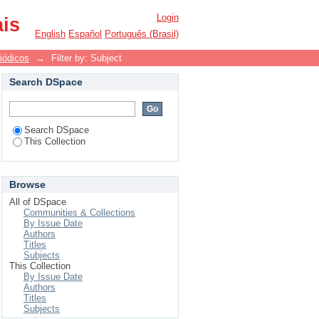
Login
ais
English
Español
Português (Brasil)
iódicos
→
Filter by: Subject
Search DSpace
Search DSpace
This Collection
Browse
All of DSpace
Communities & Collections
By Issue Date
Authors
Titles
Subjects
This Collection
By Issue Date
Authors
Titles
Subjects