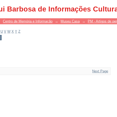
ui Barbosa de Informações Cultur
→
Centro de Memória e Informação
→
Museu Casa
→
PM - Artigos de per
U
V
W
X
Y
Z
Next Page