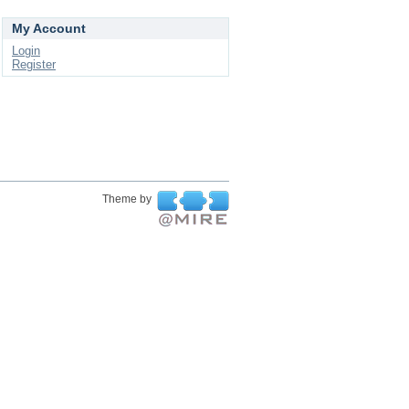
My Account
Login
Register
Theme by