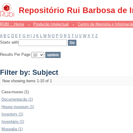
Filter by: Subject
Repositório Rui Barbosa de 
RUBI :: Home
→
Produção Intelectual
→
Centro de Memória e Informaçã
A
B
C
D
E
F
G
H
I
J
K
L
M
N
O
P
Q
R
S
T
U
V
W
X
Y
Z
Starts with
Results Per Page:
Filter by: Subject
Now showing items 1-10 of 1
Casa-museu (1)
Documentação (1)
House museum (1)
Inventory (1)
Inventário (1)
Musealia (1)