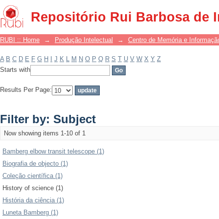
Filter by: Subject
Repositório Rui Barbosa de 
RUBI :: Home
→
Produção Intelectual
→
Centro de Memória e Informaçã
A
B
C
D
E
F
G
H
I
J
K
L
M
N
O
P
Q
R
S
T
U
V
W
X
Y
Z
Starts with
Results Per Page:
Filter by: Subject
Now showing items 1-10 of 1
Bamberg elbow transit telescope (1)
Biografia de objecto (1)
Coleção científica (1)
History of science (1)
História da ciência (1)
Luneta Bamberg (1)