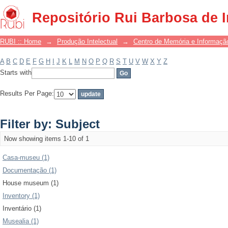
Filter by: Subject
Repositório Rui Barbosa de 
RUBI :: Home
→
Produção Intelectual
→
Centro de Memória e Informaçã
A
B
C
D
E
F
G
H
I
J
K
L
M
N
O
P
Q
R
S
T
U
V
W
X
Y
Z
Starts with
Results Per Page:
Filter by: Subject
Now showing items 1-10 of 1
Casa-museu (1)
Documentação (1)
House museum (1)
Inventory (1)
Inventário (1)
Musealia (1)