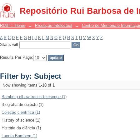
Filter by: Subject
Repositório Rui Barbosa de 
RUBI :: Home
→
Produção Intelectual
→
Centro de Memória e Informaçã
A
B
C
D
E
F
G
H
I
J
K
L
M
N
O
P
Q
R
S
T
U
V
W
X
Y
Z
Starts with
Results Per Page:
Filter by: Subject
Now showing items 1-10 of 1
Bamberg elbow transit telescope (1)
Biografia de objecto (1)
Coleção científica (1)
History of science (1)
História da ciência (1)
Luneta Bamberg (1)