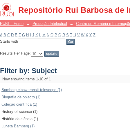
Filter by: Subject
Repositório Rui Barbosa de 
RUBI :: Home
→
Produção Intelectual
→
Centro de Memória e Informaçã
A
B
C
D
E
F
G
H
I
J
K
L
M
N
O
P
Q
R
S
T
U
V
W
X
Y
Z
Starts with
Results Per Page:
Filter by: Subject
Now showing items 1-10 of 1
Bamberg elbow transit telescope (1)
Biografia de objecto (1)
Coleção científica (1)
History of science (1)
História da ciência (1)
Luneta Bamberg (1)