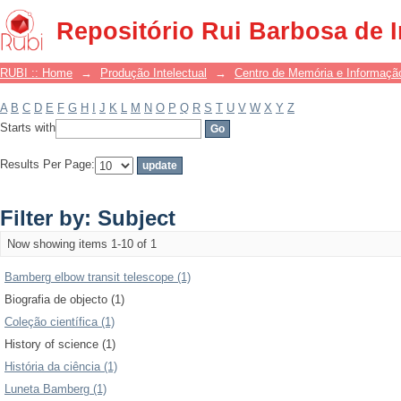
Filter by: Subject
Repositório Rui Barbosa de 
RUBI :: Home
→
Produção Intelectual
→
Centro de Memória e Informaçã
A
B
C
D
E
F
G
H
I
J
K
L
M
N
O
P
Q
R
S
T
U
V
W
X
Y
Z
Starts with
Results Per Page:
Filter by: Subject
Now showing items 1-10 of 1
Bamberg elbow transit telescope (1)
Biografia de objecto (1)
Coleção científica (1)
History of science (1)
História da ciência (1)
Luneta Bamberg (1)