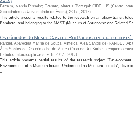
2016)
Ferreira, Márcia Pinheiro
;
Granato, Marcus
(
Portugal: CIDEHUS (Centro Interdi
Sociedades da Universidade de Évora), 2017.
,
2017
)
This article presents results related to the research on an elbow transit t
Bamberg, and belonging to the MAST (Museum of Astronomy and Related Scie
Os cómodos do Museu Casa de Rui Barbosa enquanto museál
Rangel, Aparecida Marina de Souza
;
Almeida, Álea Santos de
(
RANGEL, Apar
Álea Santos de. Os cómodos do Museu Casa de Rui Barbosa enquanto muse
Estudos Interdisciplinares, v. 8. 2017.
,
2017
)
This article presents partial results of the research project “Developmen
Environments of a Museum-house, Understood as Museum objects”, develope
...