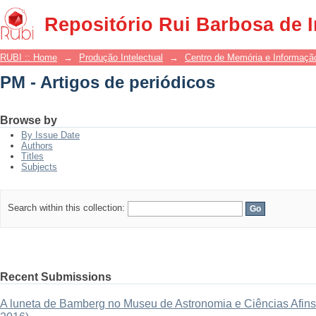
PM - Artigos de periódicos
Repositório Rui Barbosa de 
RUBI :: Home
→
Produção Intelectual
→
Centro de Memória e Informaçã
PM - Artigos de periódicos
Browse by
By Issue Date
Authors
Titles
Subjects
Search within this collection:
Recent Submissions
A luneta de Bamberg no Museu de Astronomia e Ciências Afins: 