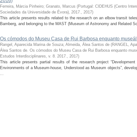
2016)
Ferreira, Márcia Pinheiro
;
Granato, Marcus
(
Portugal: CIDEHUS (Centro Interdi
Sociedades da Universidade de Évora), 2017.
,
2017
)
This article presents results related to the research on an elbow transit t
Bamberg, and belonging to the MAST (Museum of Astronomy and Related Scie
Os cómodos do Museu Casa de Rui Barbosa enquanto museál
Rangel, Aparecida Marina de Souza
;
Almeida, Álea Santos de
(
RANGEL, Apar
Álea Santos de. Os cómodos do Museu Casa de Rui Barbosa enquanto muse
Estudos Interdisciplinares, v. 8. 2017.
,
2017
)
This article presents partial results of the research project “Developmen
Environments of a Museum-house, Understood as Museum objects”, develope
...