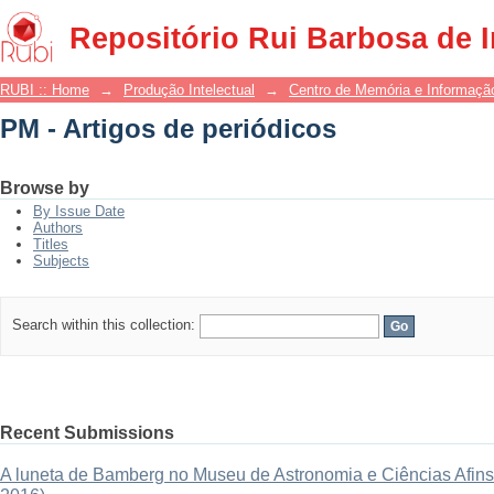
PM - Artigos de periódicos
Repositório Rui Barbosa de 
RUBI :: Home
→
Produção Intelectual
→
Centro de Memória e Informaçã
PM - Artigos de periódicos
Browse by
By Issue Date
Authors
Titles
Subjects
Search within this collection:
Recent Submissions
A luneta de Bamberg no Museu de Astronomia e Ciências Afins: 