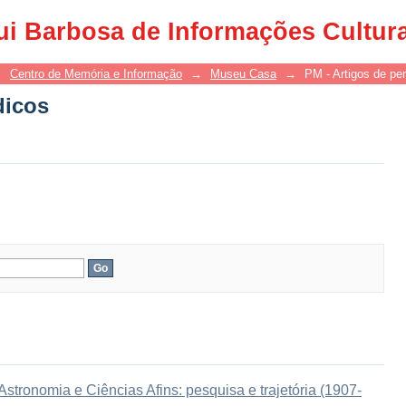
dicos
ui Barbosa de Informações Cultur
→
Centro de Memória e Informação
→
Museu Casa
→
PM - Artigos de per
dicos
tronomia e Ciências Afins: pesquisa e trajetória (1907-