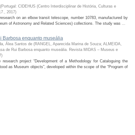
(
Portugal: CIDEHUS (Centro Interdisciplinar de História, Culturas e
17.
,
2017
)
he research on an elbow transit telescope, number 10783, manufactured by
um of Astronomy and Related Sciences) collections. The study was ...
 Barbosa enquanto museália
da, Álea Santos de
(
RANGEL, Aparecida Marina de Souza; ALMEIDA,
sa de Rui Barbosa enquanto museália. Revista MIDAS – Museus e
7
)
the research project “Development of a Methodology for Cataloguing the
od as Museum objects”, developed within the scope of the “Program of