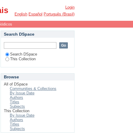
Login
ais
English
Español
Português (Brasil)
iódicos
Search DSpace
Search DSpace
This Collection
Browse
All of DSpace
Communities & Collections
By Issue Date
Authors
Titles
Subjects
This Collection
By Issue Date
Authors
Titles
Subjects