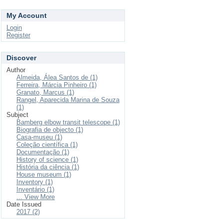
My Account
Login
Register
Discover
Author
Almeida, Álea Santos de (1)
Ferreira, Márcia Pinheiro (1)
Granato, Marcus (1)
Rangel, Aparecida Marina de Souza
(1)
Subject
Bamberg elbow transit telescope (1)
Biografia de objecto (1)
Casa-museu (1)
Coleção científica (1)
Documentação (1)
History of science (1)
História da ciência (1)
House museum (1)
Inventory (1)
Inventário (1)
... View More
Date Issued
2017 (2)