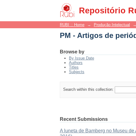
PM - Artigos de perió
Repositório R
RUBI :: Home
→
Produção Intelectual
PM - Artigos de perió
Browse by
By Issue Date
Authors
Titles
Subjects
Search within this collection:
Recent Submissions
A luneta de Bamberg no Museu de As