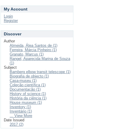
My Account
Login
Register
Discover
Author
Almeida, Álea Santos de (1)
Ferreira, Márcia Pinheiro (1)
Granato, Marcus (1)
Rangel, Aparecida Marina de Souza
(1)
Subject
Bamberg elbow transit telescope (1)
Biografia de objecto (1)
Casa-museu (1)
Coleção científica (1)
Documentação (1)
History of science (1)
História da ciência (1)
House museum (1)
Inventory (1)
Inventário (1)
... View More
Date Issued
2017 (2)