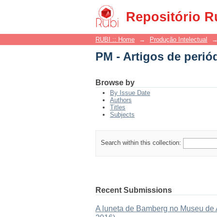
PM - Artigos de perió
Repositório R
RUBI :: Home
→
Produção Intelectual
PM - Artigos de perió
Browse by
By Issue Date
Authors
Titles
Subjects
Search within this collection:
Recent Submissions
A luneta de Bamberg no Museu de As