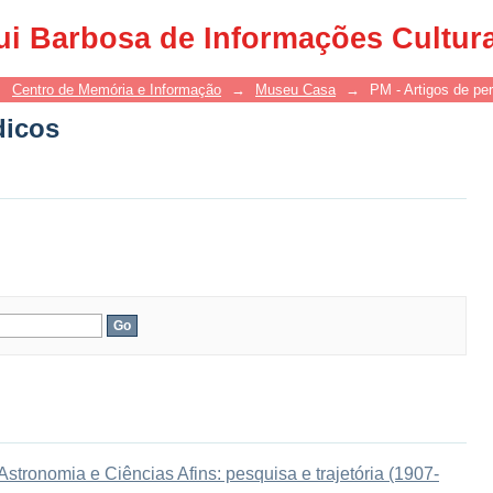
dicos
ui Barbosa de Informações Cultur
→
Centro de Memória e Informação
→
Museu Casa
→
PM - Artigos de per
dicos
tronomia e Ciências Afins: pesquisa e trajetória (1907-