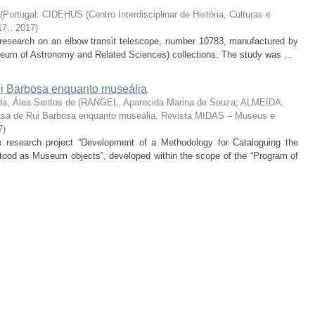
(
Portugal: CIDEHUS (Centro Interdisciplinar de História, Culturas e
17.
,
2017
)
he research on an elbow transit telescope, number 10783, manufactured by
um of Astronomy and Related Sciences) collections. The study was ...
 Barbosa enquanto museália
da, Álea Santos de
(
RANGEL, Aparecida Marina de Souza; ALMEIDA,
sa de Rui Barbosa enquanto museália. Revista MIDAS – Museus e
7
)
the research project “Development of a Methodology for Cataloguing the
od as Museum objects”, developed within the scope of the “Program of