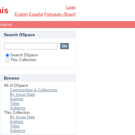
Login
ais
English
Español
Português (Brasil)
iódicos
Search DSpace
Search DSpace
This Collection
Browse
All of DSpace
Communities & Collections
By Issue Date
Authors
Titles
Subjects
This Collection
By Issue Date
Authors
Titles
Subjects