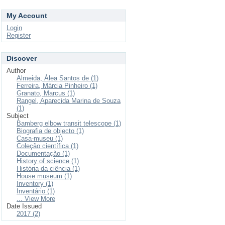
My Account
Login
Register
Discover
Author
Almeida, Álea Santos de (1)
Ferreira, Márcia Pinheiro (1)
Granato, Marcus (1)
Rangel, Aparecida Marina de Souza
(1)
Subject
Bamberg elbow transit telescope (1)
Biografia de objecto (1)
Casa-museu (1)
Coleção científica (1)
Documentação (1)
History of science (1)
História da ciência (1)
House museum (1)
Inventory (1)
Inventário (1)
... View More
Date Issued
2017 (2)