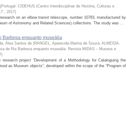
(
Portugal: CIDEHUS (Centro Interdisciplinar de História, Culturas e
17.
,
2017
)
he research on an elbow transit telescope, number 10783, manufactured by
um of Astronomy and Related Sciences) collections. The study was ...
 Barbosa enquanto museália
da, Álea Santos de
(
RANGEL, Aparecida Marina de Souza; ALMEIDA,
sa de Rui Barbosa enquanto museália. Revista MIDAS – Museus e
7
)
the research project “Development of a Methodology for Cataloguing the
od as Museum objects”, developed within the scope of the “Program of