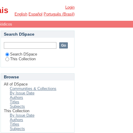
Login
ais
English
Español
Português (Brasil)
iódicos
Search DSpace
Search DSpace
This Collection
Browse
All of DSpace
Communities & Collections
By Issue Date
Authors
Titles
Subjects
This Collection
By Issue Date
Authors
Titles
Subjects