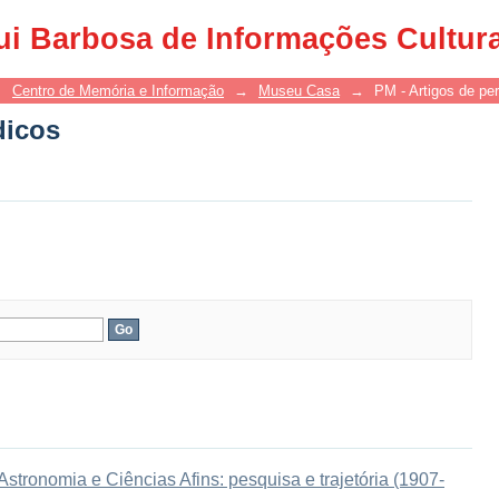
dicos
ui Barbosa de Informações Cultur
→
Centro de Memória e Informação
→
Museu Casa
→
PM - Artigos de per
dicos
tronomia e Ciências Afins: pesquisa e trajetória (1907-