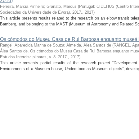
2016)
Ferreira, Márcia Pinheiro
;
Granato, Marcus
(
Portugal: CIDEHUS (Centro Interdi
Sociedades da Universidade de Évora), 2017.
,
2017
)
This article presents results related to the research on an elbow transit t
Bamberg, and belonging to the MAST (Museum of Astronomy and Related Scie
Os cómodos do Museu Casa de Rui Barbosa enquanto museál
Rangel, Aparecida Marina de Souza
;
Almeida, Álea Santos de
(
RANGEL, Apar
Álea Santos de. Os cómodos do Museu Casa de Rui Barbosa enquanto muse
Estudos Interdisciplinares, v. 8. 2017.
,
2017
)
This article presents partial results of the research project “Developmen
Environments of a Museum-house, Understood as Museum objects”, develope
...