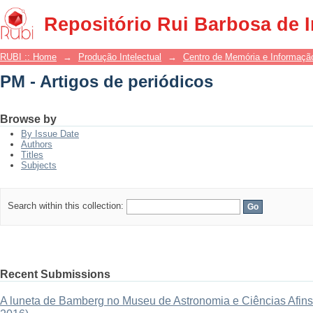
PM - Artigos de periódicos
Repositório Rui Barbosa de 
RUBI :: Home
→
Produção Intelectual
→
Centro de Memória e Informaçã
PM - Artigos de periódicos
Browse by
By Issue Date
Authors
Titles
Subjects
Search within this collection:
Recent Submissions
A luneta de Bamberg no Museu de Astronomia e Ciências Afins: 