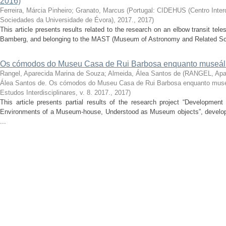
2016)
Ferreira, Márcia Pinheiro
;
Granato, Marcus
(
Portugal: CIDEHUS (Centro Interdi
Sociedades da Universidade de Évora), 2017.
,
2017
)
This article presents results related to the research on an elbow transit t
Bamberg, and belonging to the MAST (Museum of Astronomy and Related Scie
Os cómodos do Museu Casa de Rui Barbosa enquanto museál
Rangel, Aparecida Marina de Souza
;
Almeida, Álea Santos de
(
RANGEL, Apar
Álea Santos de. Os cómodos do Museu Casa de Rui Barbosa enquanto muse
Estudos Interdisciplinares, v. 8. 2017.
,
2017
)
This article presents partial results of the research project “Developmen
Environments of a Museum-house, Understood as Museum objects”, develope
...