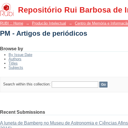
PM - Artigos de periódicos
Repositório Rui Barbosa de 
RUBI :: Home
→
Produção Intelectual
→
Centro de Memória e Informaçã
PM - Artigos de periódicos
Browse by
By Issue Date
Authors
Titles
Subjects
Search within this collection:
Recent Submissions
A luneta de Bamberg no Museu de Astronomia e Ciências Afins: 