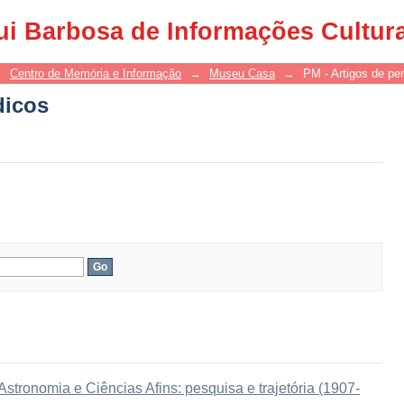
dicos
ui Barbosa de Informações Cultur
→
Centro de Memória e Informação
→
Museu Casa
→
PM - Artigos de per
dicos
tronomia e Ciências Afins: pesquisa e trajetória (1907-