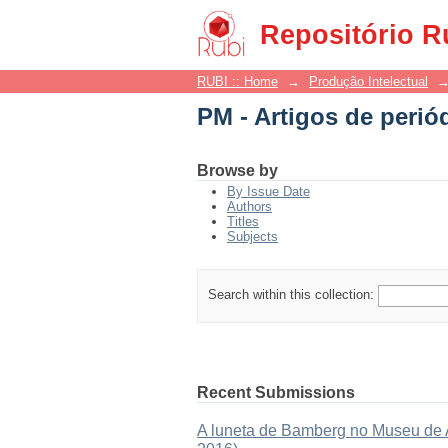
PM - Artigos de perió
Repositório R
RUBI :: Home
→
Produção Intelectual
PM - Artigos de perió
Browse by
By Issue Date
Authors
Titles
Subjects
Search within this collection:
Recent Submissions
A luneta de Bamberg no Museu de As