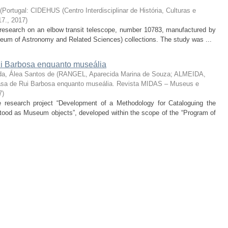
(
Portugal: CIDEHUS (Centro Interdisciplinar de História, Culturas e
17.
,
2017
)
he research on an elbow transit telescope, number 10783, manufactured by
um of Astronomy and Related Sciences) collections. The study was ...
 Barbosa enquanto museália
da, Álea Santos de
(
RANGEL, Aparecida Marina de Souza; ALMEIDA,
sa de Rui Barbosa enquanto museália. Revista MIDAS – Museus e
7
)
the research project “Development of a Methodology for Cataloguing the
od as Museum objects”, developed within the scope of the “Program of