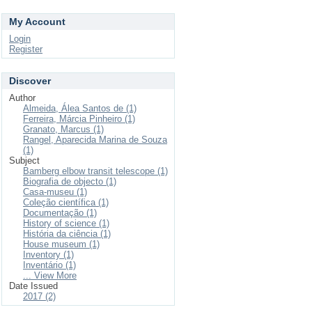
My Account
Login
Register
Discover
Author
Almeida, Álea Santos de (1)
Ferreira, Márcia Pinheiro (1)
Granato, Marcus (1)
Rangel, Aparecida Marina de Souza
(1)
Subject
Bamberg elbow transit telescope (1)
Biografia de objecto (1)
Casa-museu (1)
Coleção científica (1)
Documentação (1)
History of science (1)
História da ciência (1)
House museum (1)
Inventory (1)
Inventário (1)
... View More
Date Issued
2017 (2)