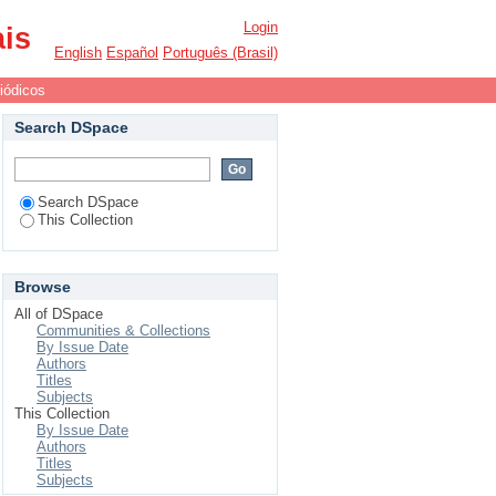
Login
ais
English
Español
Português (Brasil)
iódicos
Search DSpace
Search DSpace
This Collection
Browse
All of DSpace
Communities & Collections
By Issue Date
Authors
Titles
Subjects
This Collection
By Issue Date
Authors
Titles
Subjects