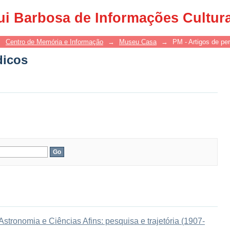
dicos
ui Barbosa de Informações Cultur
→
Centro de Memória e Informação
→
Museu Casa
→
PM - Artigos de per
dicos
tronomia e Ciências Afins: pesquisa e trajetória (1907-