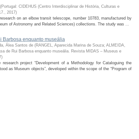
(
Portugal: CIDEHUS (Centro Interdisciplinar de História, Culturas e
17.
,
2017
)
he research on an elbow transit telescope, number 10783, manufactured by
um of Astronomy and Related Sciences) collections. The study was ...
 Barbosa enquanto museália
da, Álea Santos de
(
RANGEL, Aparecida Marina de Souza; ALMEIDA,
sa de Rui Barbosa enquanto museália. Revista MIDAS – Museus e
7
)
the research project “Development of a Methodology for Cataloguing the
od as Museum objects”, developed within the scope of the “Program of