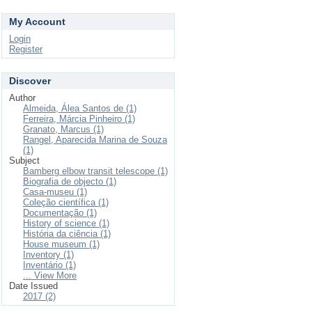
My Account
Login
Register
Discover
Author
Almeida, Álea Santos de (1)
Ferreira, Márcia Pinheiro (1)
Granato, Marcus (1)
Rangel, Aparecida Marina de Souza
(1)
Subject
Bamberg elbow transit telescope (1)
Biografia de objecto (1)
Casa-museu (1)
Coleção científica (1)
Documentação (1)
History of science (1)
História da ciência (1)
House museum (1)
Inventory (1)
Inventário (1)
... View More
Date Issued
2017 (2)