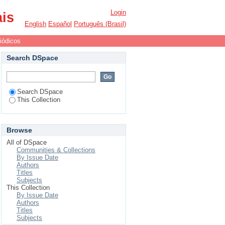
Login
ais
English
Español
Português (Brasil)
iódicos
Search DSpace
Search DSpace
This Collection
Browse
All of DSpace
Communities & Collections
By Issue Date
Authors
Titles
Subjects
This Collection
By Issue Date
Authors
Titles
Subjects