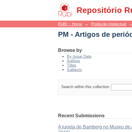
PM - Artigos de perió
Repositório R
RUBI :: Home
→
Produção Intelectual
PM - Artigos de perió
Browse by
By Issue Date
Authors
Titles
Subjects
Search within this collection:
Recent Submissions
A luneta de Bamberg no Museu de As