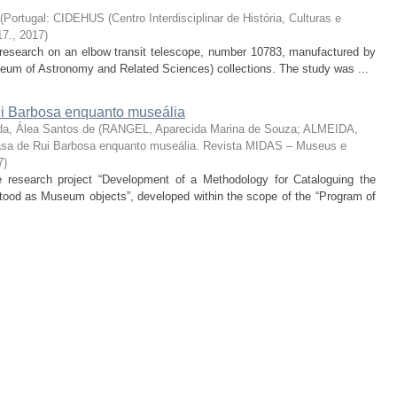
(
Portugal: CIDEHUS (Centro Interdisciplinar de História, Culturas e
17.
,
2017
)
he research on an elbow transit telescope, number 10783, manufactured by
um of Astronomy and Related Sciences) collections. The study was ...
 Barbosa enquanto museália
da, Álea Santos de
(
RANGEL, Aparecida Marina de Souza; ALMEIDA,
sa de Rui Barbosa enquanto museália. Revista MIDAS – Museus e
7
)
the research project “Development of a Methodology for Cataloguing the
od as Museum objects”, developed within the scope of the “Program of