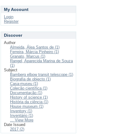
My Account
Login
Register
Discover
Author
Almeida, Álea Santos de (1)
Ferreira, Márcia Pinheiro (1)
Granato, Marcus (1)
Rangel, Aparecida Marina de Souza
(1)
Subject
Bamberg elbow transit telescope (1)
Biografia de objecto (1)
Casa-museu (1)
Coleção científica (1)
Documentação (1)
History of science (1)
História da ciência (1)
House museum (1)
Inventory (1)
Inventário (1)
... View More
Date Issued
2017 (2)