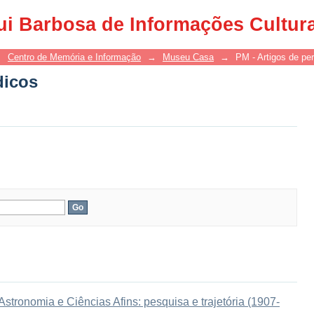
dicos
ui Barbosa de Informações Cultur
→
Centro de Memória e Informação
→
Museu Casa
→
PM - Artigos de per
dicos
tronomia e Ciências Afins: pesquisa e trajetória (1907-