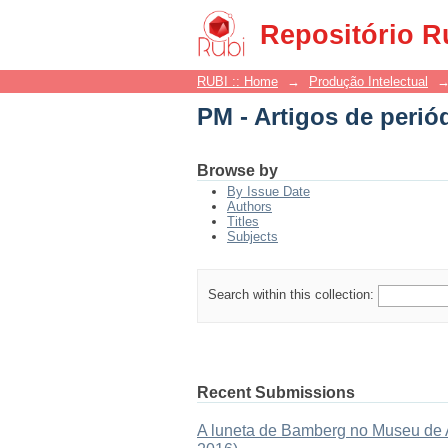
PM - Artigos de perió
Repositório R
RUBI :: Home
→
Produção Intelectual
PM - Artigos de perió
Browse by
By Issue Date
Authors
Titles
Subjects
Search within this collection:
Recent Submissions
A luneta de Bamberg no Museu de As