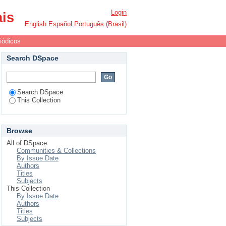
Login
ais
English
Español
Português (Brasil)
iódicos
Search DSpace
Search DSpace
This Collection
Browse
All of DSpace
Communities & Collections
By Issue Date
Authors
Titles
Subjects
This Collection
By Issue Date
Authors
Titles
Subjects