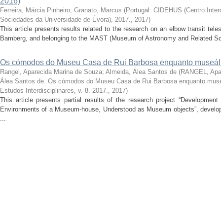
2016)
Ferreira, Márcia Pinheiro
;
Granato, Marcus
(
Portugal: CIDEHUS (Centro Interdi
Sociedades da Universidade de Évora), 2017.
,
2017
)
This article presents results related to the research on an elbow transit t
Bamberg, and belonging to the MAST (Museum of Astronomy and Related Scie
Os cómodos do Museu Casa de Rui Barbosa enquanto museál
Rangel, Aparecida Marina de Souza
;
Almeida, Álea Santos de
(
RANGEL, Apar
Álea Santos de. Os cómodos do Museu Casa de Rui Barbosa enquanto muse
Estudos Interdisciplinares, v. 8. 2017.
,
2017
)
This article presents partial results of the research project “Developmen
Environments of a Museum-house, Understood as Museum objects”, develope
...