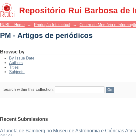
PM - Artigos de periódicos
Repositório Rui Barbosa de 
RUBI :: Home
→
Produção Intelectual
→
Centro de Memória e Informaçã
PM - Artigos de periódicos
Browse by
By Issue Date
Authors
Titles
Subjects
Search within this collection:
Recent Submissions
A luneta de Bamberg no Museu de Astronomia e Ciências Afins: 