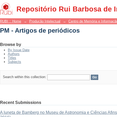
PM - Artigos de periódicos
Repositório Rui Barbosa de 
RUBI :: Home
→
Produção Intelectual
→
Centro de Memória e Informaçã
PM - Artigos de periódicos
Browse by
By Issue Date
Authors
Titles
Subjects
Search within this collection:
Recent Submissions
A luneta de Bamberg no Museu de Astronomia e Ciências Afins: 