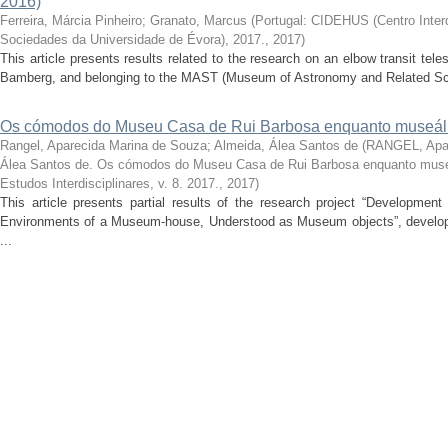
2016)
Ferreira, Márcia Pinheiro
;
Granato, Marcus
(
Portugal: CIDEHUS (Centro Interdi
Sociedades da Universidade de Évora), 2017.
,
2017
)
This article presents results related to the research on an elbow transit t
Bamberg, and belonging to the MAST (Museum of Astronomy and Related Scie
Os cómodos do Museu Casa de Rui Barbosa enquanto museál
Rangel, Aparecida Marina de Souza
;
Almeida, Álea Santos de
(
RANGEL, Apar
Álea Santos de. Os cómodos do Museu Casa de Rui Barbosa enquanto muse
Estudos Interdisciplinares, v. 8. 2017.
,
2017
)
This article presents partial results of the research project “Developmen
Environments of a Museum-house, Understood as Museum objects”, develope
...