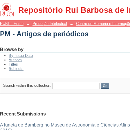
PM - Artigos de periódicos
Repositório Rui Barbosa de 
RUBI :: Home
→
Produção Intelectual
→
Centro de Memória e Informaçã
PM - Artigos de periódicos
Browse by
By Issue Date
Authors
Titles
Subjects
Search within this collection:
Recent Submissions
A luneta de Bamberg no Museu de Astronomia e Ciências Afins: 