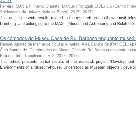
2016)
Ferreira, Márcia Pinheiro
;
Granato, Marcus
(
Portugal: CIDEHUS (Centro Interdi
Sociedades da Universidade de Évora), 2017.
,
2017
)
This article presents results related to the research on an elbow transit t
Bamberg, and belonging to the MAST (Museum of Astronomy and Related Scie
Os cómodos do Museu Casa de Rui Barbosa enquanto museál
Rangel, Aparecida Marina de Souza
;
Almeida, Álea Santos de
(
RANGEL, Apar
Álea Santos de. Os cómodos do Museu Casa de Rui Barbosa enquanto muse
Estudos Interdisciplinares, v. 8. 2017.
,
2017
)
This article presents partial results of the research project “Developmen
Environments of a Museum-house, Understood as Museum objects”, develope
...