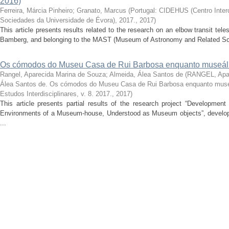
2016)
Ferreira, Márcia Pinheiro
;
Granato, Marcus
(
Portugal: CIDEHUS (Centro Interdi
Sociedades da Universidade de Évora), 2017.
,
2017
)
This article presents results related to the research on an elbow transit t
Bamberg, and belonging to the MAST (Museum of Astronomy and Related Scie
Os cómodos do Museu Casa de Rui Barbosa enquanto museál
Rangel, Aparecida Marina de Souza
;
Almeida, Álea Santos de
(
RANGEL, Apar
Álea Santos de. Os cómodos do Museu Casa de Rui Barbosa enquanto muse
Estudos Interdisciplinares, v. 8. 2017.
,
2017
)
This article presents partial results of the research project “Developmen
Environments of a Museum-house, Understood as Museum objects”, develope
...