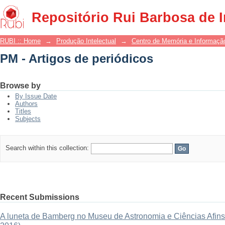
PM - Artigos de periódicos
Repositório Rui Barbosa de 
RUBI :: Home
→
Produção Intelectual
→
Centro de Memória e Informaçã
PM - Artigos de periódicos
Browse by
By Issue Date
Authors
Titles
Subjects
Search within this collection:
Recent Submissions
A luneta de Bamberg no Museu de Astronomia e Ciências Afins: 