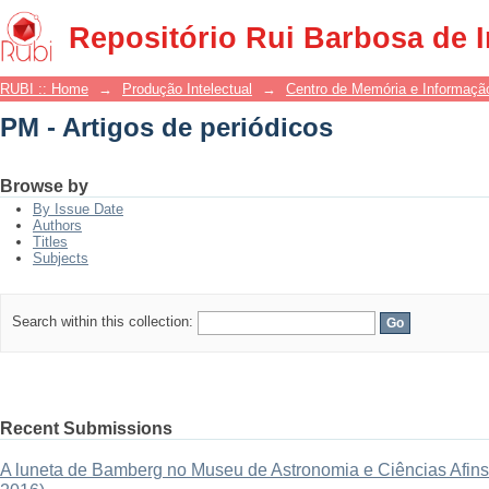
PM - Artigos de periódicos
Repositório Rui Barbosa de 
RUBI :: Home
→
Produção Intelectual
→
Centro de Memória e Informaçã
PM - Artigos de periódicos
Browse by
By Issue Date
Authors
Titles
Subjects
Search within this collection:
Recent Submissions
A luneta de Bamberg no Museu de Astronomia e Ciências Afins: 