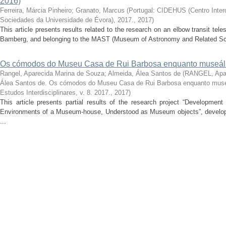
2016)
Ferreira, Márcia Pinheiro
;
Granato, Marcus
(
Portugal: CIDEHUS (Centro Interdi
Sociedades da Universidade de Évora), 2017.
,
2017
)
This article presents results related to the research on an elbow transit t
Bamberg, and belonging to the MAST (Museum of Astronomy and Related Scie
Os cómodos do Museu Casa de Rui Barbosa enquanto museál
Rangel, Aparecida Marina de Souza
;
Almeida, Álea Santos de
(
RANGEL, Apar
Álea Santos de. Os cómodos do Museu Casa de Rui Barbosa enquanto muse
Estudos Interdisciplinares, v. 8. 2017.
,
2017
)
This article presents partial results of the research project “Developmen
Environments of a Museum-house, Understood as Museum objects”, develope
...