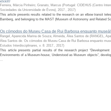
2016)
Ferreira, Márcia Pinheiro
;
Granato, Marcus
(
Portugal: CIDEHUS (Centro Interdi
Sociedades da Universidade de Évora), 2017.
,
2017
)
This article presents results related to the research on an elbow transit t
Bamberg, and belonging to the MAST (Museum of Astronomy and Related Scie
Os cómodos do Museu Casa de Rui Barbosa enquanto museál
Rangel, Aparecida Marina de Souza
;
Almeida, Álea Santos de
(
RANGEL, Apar
Álea Santos de. Os cómodos do Museu Casa de Rui Barbosa enquanto muse
Estudos Interdisciplinares, v. 8. 2017.
,
2017
)
This article presents partial results of the research project “Developmen
Environments of a Museum-house, Understood as Museum objects”, develope
...