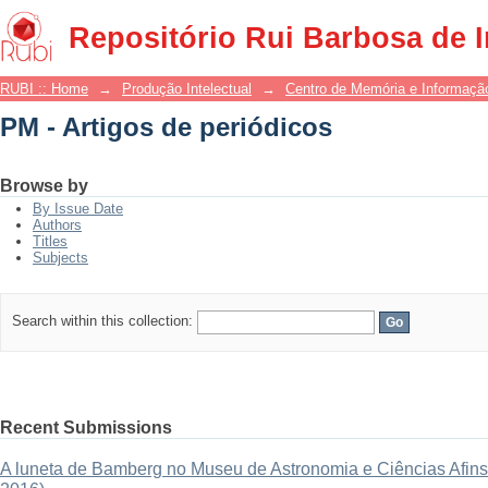
PM - Artigos de periódicos
Repositório Rui Barbosa de 
RUBI :: Home
→
Produção Intelectual
→
Centro de Memória e Informaçã
PM - Artigos de periódicos
Browse by
By Issue Date
Authors
Titles
Subjects
Search within this collection:
Recent Submissions
A luneta de Bamberg no Museu de Astronomia e Ciências Afins: 