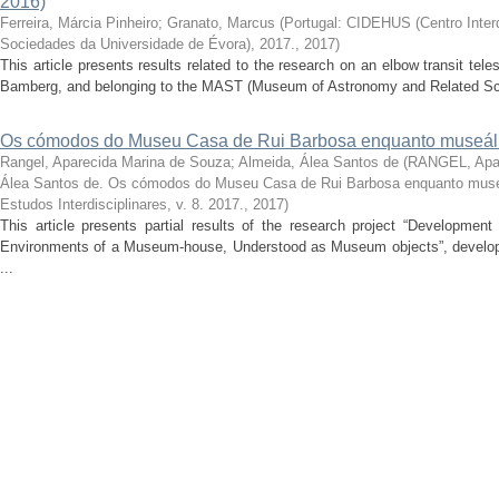
2016)
Ferreira, Márcia Pinheiro
;
Granato, Marcus
(
Portugal: CIDEHUS (Centro Interdi
Sociedades da Universidade de Évora), 2017.
,
2017
)
This article presents results related to the research on an elbow transit t
Bamberg, and belonging to the MAST (Museum of Astronomy and Related Scie
Os cómodos do Museu Casa de Rui Barbosa enquanto museál
Rangel, Aparecida Marina de Souza
;
Almeida, Álea Santos de
(
RANGEL, Apar
Álea Santos de. Os cómodos do Museu Casa de Rui Barbosa enquanto muse
Estudos Interdisciplinares, v. 8. 2017.
,
2017
)
This article presents partial results of the research project “Developmen
Environments of a Museum-house, Understood as Museum objects”, develope
...