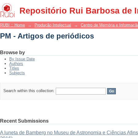
PM - Artigos de periódicos
Repositório Rui Barbosa de 
RUBI :: Home
→
Produção Intelectual
→
Centro de Memória e Informaçã
PM - Artigos de periódicos
Browse by
By Issue Date
Authors
Titles
Subjects
Search within this collection:
Recent Submissions
A luneta de Bamberg no Museu de Astronomia e Ciências Afins: 