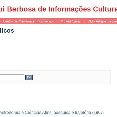
dicos
ui Barbosa de Informações Cultur
→
Centro de Memória e Informação
→
Museu Casa
→
PM - Artigos de per
dicos
tronomia e Ciências Afins: pesquisa e trajetória (1907-