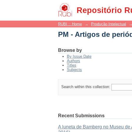
PM - Artigos de perió
Repositório R
RUBI :: Home
→
Produção Intelectual
PM - Artigos de perió
Browse by
By Issue Date
Authors
Titles
Subjects
Search within this collection:
Recent Submissions
A luneta de Bamberg no Museu de As