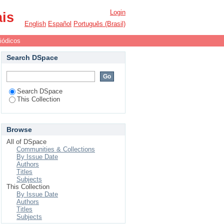
Login
ais
English
Español
Português (Brasil)
iódicos
Search DSpace
Search DSpace
This Collection
Browse
All of DSpace
Communities & Collections
By Issue Date
Authors
Titles
Subjects
This Collection
By Issue Date
Authors
Titles
Subjects