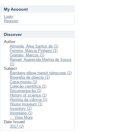
My Account
Login
Register
Discover
Author
Almeida, Álea Santos de (1)
Ferreira, Márcia Pinheiro (1)
Granato, Marcus (1)
Rangel, Aparecida Marina de Souza
(1)
Subject
Bamberg elbow transit telescope (1)
Biografia de objecto (1)
Casa-museu (1)
Coleção científica (1)
Documentação (1)
History of science (1)
História da ciência (1)
House museum (1)
Inventory (1)
Inventário (1)
... View More
Date Issued
2017 (2)