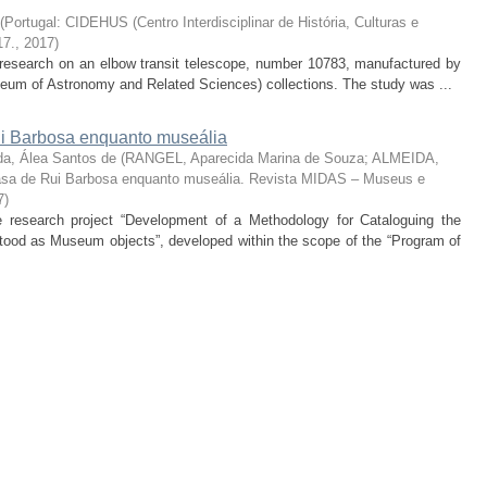
(
Portugal: CIDEHUS (Centro Interdisciplinar de História, Culturas e
17.
,
2017
)
he research on an elbow transit telescope, number 10783, manufactured by
um of Astronomy and Related Sciences) collections. The study was ...
 Barbosa enquanto museália
da, Álea Santos de
(
RANGEL, Aparecida Marina de Souza; ALMEIDA,
sa de Rui Barbosa enquanto museália. Revista MIDAS – Museus e
7
)
the research project “Development of a Methodology for Cataloguing the
od as Museum objects”, developed within the scope of the “Program of