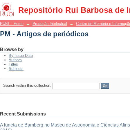
PM - Artigos de periódicos
Repositório Rui Barbosa de 
RUBI :: Home
→
Produção Intelectual
→
Centro de Memória e Informaçã
PM - Artigos de periódicos
Browse by
By Issue Date
Authors
Titles
Subjects
Search within this collection:
Recent Submissions
A luneta de Bamberg no Museu de Astronomia e Ciências Afins: 