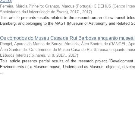
2016)
Ferreira, Márcia Pinheiro
;
Granato, Marcus
(
Portugal: CIDEHUS (Centro Interdi
Sociedades da Universidade de Évora), 2017.
,
2017
)
This article presents results related to the research on an elbow transit t
Bamberg, and belonging to the MAST (Museum of Astronomy and Related Scie
Os cómodos do Museu Casa de Rui Barbosa enquanto museál
Rangel, Aparecida Marina de Souza
;
Almeida, Álea Santos de
(
RANGEL, Apar
Álea Santos de. Os cómodos do Museu Casa de Rui Barbosa enquanto muse
Estudos Interdisciplinares, v. 8. 2017.
,
2017
)
This article presents partial results of the research project “Developmen
Environments of a Museum-house, Understood as Museum objects”, develope
...