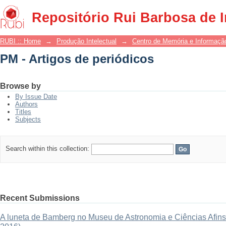
PM - Artigos de periódicos
Repositório Rui Barbosa de 
RUBI :: Home
→
Produção Intelectual
→
Centro de Memória e Informaçã
PM - Artigos de periódicos
Browse by
By Issue Date
Authors
Titles
Subjects
Search within this collection:
Recent Submissions
A luneta de Bamberg no Museu de Astronomia e Ciências Afins: 