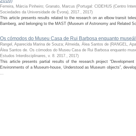
2016)
Ferreira, Márcia Pinheiro
;
Granato, Marcus
(
Portugal: CIDEHUS (Centro Interdi
Sociedades da Universidade de Évora), 2017.
,
2017
)
This article presents results related to the research on an elbow transit t
Bamberg, and belonging to the MAST (Museum of Astronomy and Related Scie
Os cómodos do Museu Casa de Rui Barbosa enquanto museál
Rangel, Aparecida Marina de Souza
;
Almeida, Álea Santos de
(
RANGEL, Apar
Álea Santos de. Os cómodos do Museu Casa de Rui Barbosa enquanto muse
Estudos Interdisciplinares, v. 8. 2017.
,
2017
)
This article presents partial results of the research project “Developmen
Environments of a Museum-house, Understood as Museum objects”, develope
...