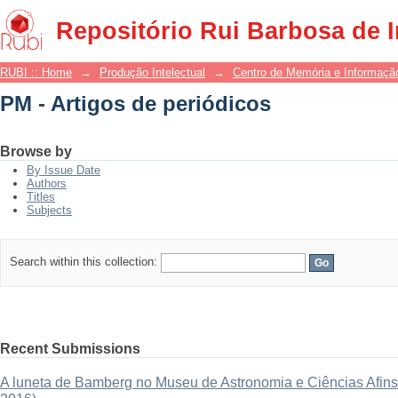
PM - Artigos de periódicos
Repositório Rui Barbosa de 
RUBI :: Home
→
Produção Intelectual
→
Centro de Memória e Informaçã
PM - Artigos de periódicos
Browse by
By Issue Date
Authors
Titles
Subjects
Search within this collection:
Recent Submissions
A luneta de Bamberg no Museu de Astronomia e Ciências Afins: 