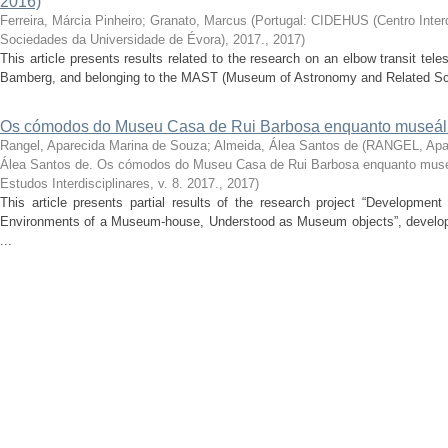
2016)
Ferreira, Márcia Pinheiro
;
Granato, Marcus
(
Portugal: CIDEHUS (Centro Interdi
Sociedades da Universidade de Évora), 2017.
,
2017
)
This article presents results related to the research on an elbow transit t
Bamberg, and belonging to the MAST (Museum of Astronomy and Related Scie
Os cómodos do Museu Casa de Rui Barbosa enquanto museál
Rangel, Aparecida Marina de Souza
;
Almeida, Álea Santos de
(
RANGEL, Apar
Álea Santos de. Os cómodos do Museu Casa de Rui Barbosa enquanto muse
Estudos Interdisciplinares, v. 8. 2017.
,
2017
)
This article presents partial results of the research project “Developmen
Environments of a Museum-house, Understood as Museum objects”, develope
...