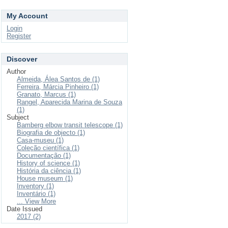
My Account
Login
Register
Discover
Author
Almeida, Álea Santos de (1)
Ferreira, Márcia Pinheiro (1)
Granato, Marcus (1)
Rangel, Aparecida Marina de Souza
(1)
Subject
Bamberg elbow transit telescope (1)
Biografia de objecto (1)
Casa-museu (1)
Coleção científica (1)
Documentação (1)
History of science (1)
História da ciência (1)
House museum (1)
Inventory (1)
Inventário (1)
... View More
Date Issued
2017 (2)