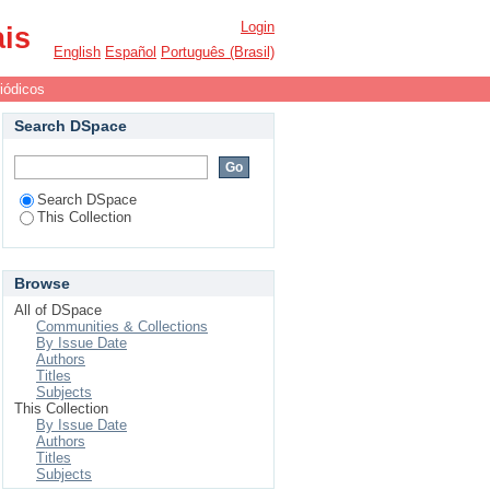
Login
ais
English
Español
Português (Brasil)
iódicos
Search DSpace
Search DSpace
This Collection
Browse
All of DSpace
Communities & Collections
By Issue Date
Authors
Titles
Subjects
This Collection
By Issue Date
Authors
Titles
Subjects