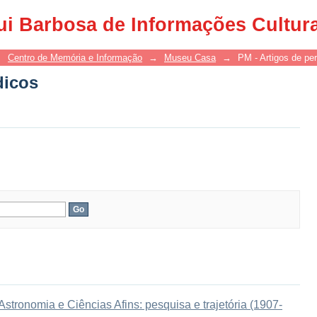
dicos
ui Barbosa de Informações Cultur
→
Centro de Memória e Informação
→
Museu Casa
→
PM - Artigos de per
dicos
tronomia e Ciências Afins: pesquisa e trajetória (1907-