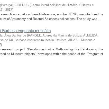
(
Portugal: CIDEHUS (Centro Interdisciplinar de História, Culturas e
17.
,
2017
)
he research on an elbow transit telescope, number 10783, manufactured by
um of Astronomy and Related Sciences) collections. The study was ...
 Barbosa enquanto museália
da, Álea Santos de
(
RANGEL, Aparecida Marina de Souza; ALMEIDA,
sa de Rui Barbosa enquanto museália. Revista MIDAS – Museus e
7
)
the research project “Development of a Methodology for Cataloguing the
od as Museum objects”, developed within the scope of the “Program of