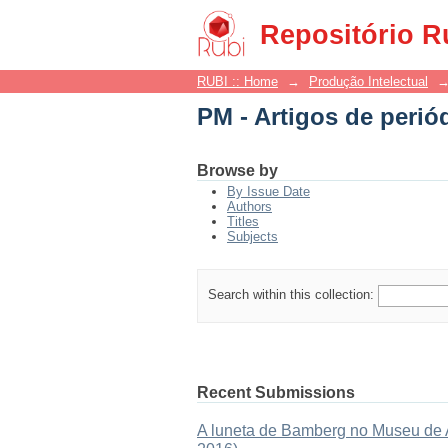
PM - Artigos de perió
Repositório R
RUBI :: Home
→
Produção Intelectual
PM - Artigos de perió
Browse by
By Issue Date
Authors
Titles
Subjects
Search within this collection:
Recent Submissions
A luneta de Bamberg no Museu de As