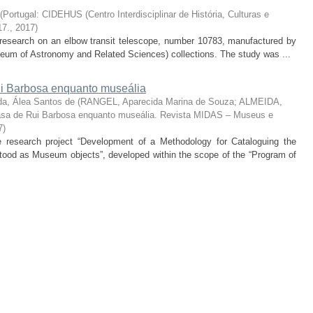
(
Portugal: CIDEHUS (Centro Interdisciplinar de História, Culturas e
17.
,
2017
)
he research on an elbow transit telescope, number 10783, manufactured by
um of Astronomy and Related Sciences) collections. The study was ...
 Barbosa enquanto museália
da, Álea Santos de
(
RANGEL, Aparecida Marina de Souza; ALMEIDA,
sa de Rui Barbosa enquanto museália. Revista MIDAS – Museus e
7
)
the research project “Development of a Methodology for Cataloguing the
od as Museum objects”, developed within the scope of the “Program of