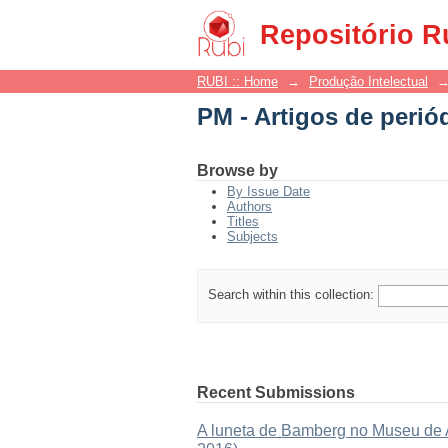
PM - Artigos de perió
Repositório R
RUBI :: Home
→
Produção Intelectual
PM - Artigos de perió
Browse by
By Issue Date
Authors
Titles
Subjects
Search within this collection:
Recent Submissions
A luneta de Bamberg no Museu de As