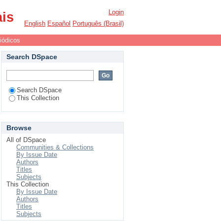
Login
ais
English
Español
Português (Brasil)
iódicos
Search DSpace
Search DSpace
This Collection
Browse
All of DSpace
Communities & Collections
By Issue Date
Authors
Titles
Subjects
This Collection
By Issue Date
Authors
Titles
Subjects