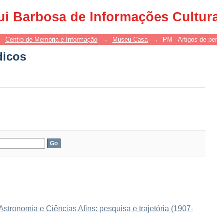
dicos
ui Barbosa de Informações Cultur
→
Centro de Memória e Informação
→
Museu Casa
→
PM - Artigos de per
dicos
tronomia e Ciências Afins: pesquisa e trajetória (1907-