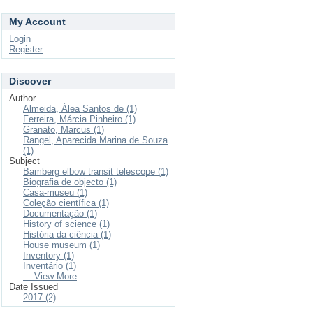
My Account
Login
Register
Discover
Author
Almeida, Álea Santos de (1)
Ferreira, Márcia Pinheiro (1)
Granato, Marcus (1)
Rangel, Aparecida Marina de Souza
(1)
Subject
Bamberg elbow transit telescope (1)
Biografia de objecto (1)
Casa-museu (1)
Coleção científica (1)
Documentação (1)
History of science (1)
História da ciência (1)
House museum (1)
Inventory (1)
Inventário (1)
... View More
Date Issued
2017 (2)