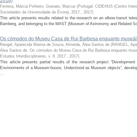
2016)
Ferreira, Márcia Pinheiro
;
Granato, Marcus
(
Portugal: CIDEHUS (Centro Interdi
Sociedades da Universidade de Évora), 2017.
,
2017
)
This article presents results related to the research on an elbow transit t
Bamberg, and belonging to the MAST (Museum of Astronomy and Related Scie
Os cómodos do Museu Casa de Rui Barbosa enquanto museál
Rangel, Aparecida Marina de Souza
;
Almeida, Álea Santos de
(
RANGEL, Apar
Álea Santos de. Os cómodos do Museu Casa de Rui Barbosa enquanto muse
Estudos Interdisciplinares, v. 8. 2017.
,
2017
)
This article presents partial results of the research project “Developmen
Environments of a Museum-house, Understood as Museum objects”, develope
...