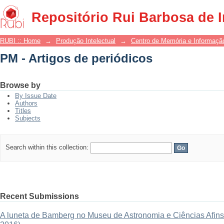
PM - Artigos de periódicos
Repositório Rui Barbosa de 
RUBI :: Home
→
Produção Intelectual
→
Centro de Memória e Informaçã
PM - Artigos de periódicos
Browse by
By Issue Date
Authors
Titles
Subjects
Search within this collection:
Recent Submissions
A luneta de Bamberg no Museu de Astronomia e Ciências Afins: 