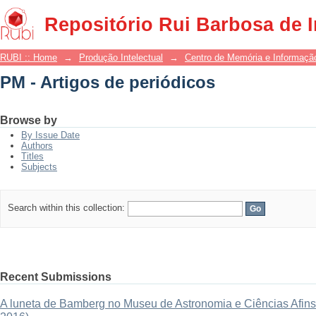
PM - Artigos de periódicos
Repositório Rui Barbosa de 
RUBI :: Home
→
Produção Intelectual
→
Centro de Memória e Informaçã
PM - Artigos de periódicos
Browse by
By Issue Date
Authors
Titles
Subjects
Search within this collection:
Recent Submissions
A luneta de Bamberg no Museu de Astronomia e Ciências Afins: 