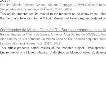
2016)
Ferreira, Márcia Pinheiro
;
Granato, Marcus
(
Portugal: CIDEHUS (Centro Interdi
Sociedades da Universidade de Évora), 2017.
,
2017
)
This article presents results related to the research on an elbow transit t
Bamberg, and belonging to the MAST (Museum of Astronomy and Related Scie
Os cómodos do Museu Casa de Rui Barbosa enquanto museál
Rangel, Aparecida Marina de Souza
;
Almeida, Álea Santos de
(
RANGEL, Apar
Álea Santos de. Os cómodos do Museu Casa de Rui Barbosa enquanto muse
Estudos Interdisciplinares, v. 8. 2017.
,
2017
)
This article presents partial results of the research project “Developmen
Environments of a Museum-house, Understood as Museum objects”, develope
...