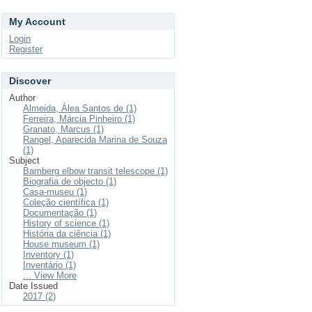
My Account
Login
Register
Discover
Author
Almeida, Álea Santos de (1)
Ferreira, Márcia Pinheiro (1)
Granato, Marcus (1)
Rangel, Aparecida Marina de Souza
(1)
Subject
Bamberg elbow transit telescope (1)
Biografia de objecto (1)
Casa-museu (1)
Coleção científica (1)
Documentação (1)
History of science (1)
História da ciência (1)
House museum (1)
Inventory (1)
Inventário (1)
... View More
Date Issued
2017 (2)