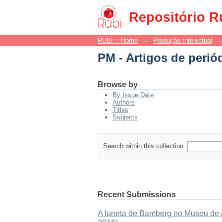
PM - Artigos de perió
Repositório R
RUBI :: Home
→
Produção Intelectual
PM - Artigos de perió
Browse by
By Issue Date
Authors
Titles
Subjects
Search within this collection:
Recent Submissions
A luneta de Bamberg no Museu de As