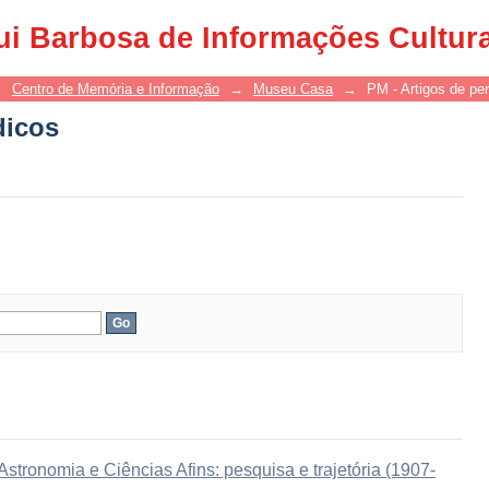
dicos
ui Barbosa de Informações Cultur
→
Centro de Memória e Informação
→
Museu Casa
→
PM - Artigos de per
dicos
tronomia e Ciências Afins: pesquisa e trajetória (1907-