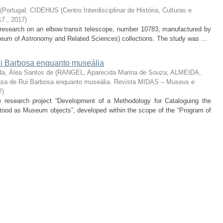
(
Portugal: CIDEHUS (Centro Interdisciplinar de História, Culturas e
17.
,
2017
)
he research on an elbow transit telescope, number 10783, manufactured by
um of Astronomy and Related Sciences) collections. The study was ...
 Barbosa enquanto museália
da, Álea Santos de
(
RANGEL, Aparecida Marina de Souza; ALMEIDA,
sa de Rui Barbosa enquanto museália. Revista MIDAS – Museus e
7
)
the research project “Development of a Methodology for Cataloguing the
od as Museum objects”, developed within the scope of the “Program of