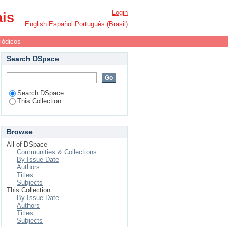
Login
ais
English
Español
Português (Brasil)
iódicos
Search DSpace
Search DSpace
This Collection
Browse
All of DSpace
Communities & Collections
By Issue Date
Authors
Titles
Subjects
This Collection
By Issue Date
Authors
Titles
Subjects