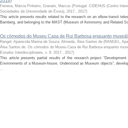
2016)
Ferreira, Márcia Pinheiro
;
Granato, Marcus
(
Portugal: CIDEHUS (Centro Interdi
Sociedades da Universidade de Évora), 2017.
,
2017
)
This article presents results related to the research on an elbow transit t
Bamberg, and belonging to the MAST (Museum of Astronomy and Related Scie
Os cómodos do Museu Casa de Rui Barbosa enquanto museál
Rangel, Aparecida Marina de Souza
;
Almeida, Álea Santos de
(
RANGEL, Apar
Álea Santos de. Os cómodos do Museu Casa de Rui Barbosa enquanto muse
Estudos Interdisciplinares, v. 8. 2017.
,
2017
)
This article presents partial results of the research project “Developmen
Environments of a Museum-house, Understood as Museum objects”, develope
...