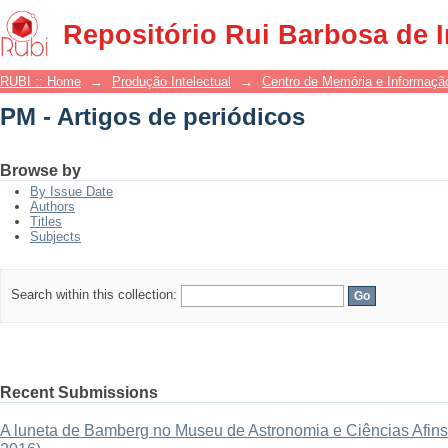
PM - Artigos de periódicos
Repositório Rui Barbosa de 
RUBI :: Home
→
Produção Intelectual
→
Centro de Memória e Informaçã
PM - Artigos de periódicos
Browse by
By Issue Date
Authors
Titles
Subjects
Search within this collection:
Recent Submissions
A luneta de Bamberg no Museu de Astronomia e Ciências Afins: 